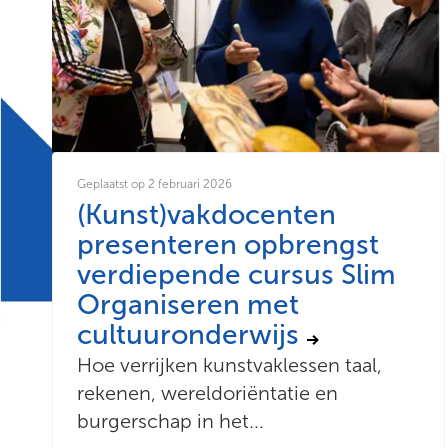
Geplaatst op 2 februari 2026
(Kunst)vakdocenten
presenteren opbrengst
verdiepende cursus Slim
Organiseren met
cultuuronderwijs
Hoe verrijken kunstvaklessen taal,
rekenen, wereldoriëntatie en
burgerschap in het...