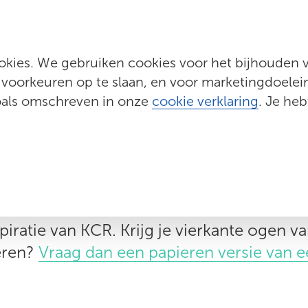
(current)
Programma's
Evenementen
Actueel
Wij zijn KCR
kies. We gebruiken cookies voor het bijhouden va
 voorkeuren op te slaan, en voor marketingdoeleind
zoals omschreven in onze
cookie verklaring
. Je heb
KCR
actueel
piratie van KCR. Krijg je vierkante ogen van
eren?
Vraag dan een papieren versie van ee