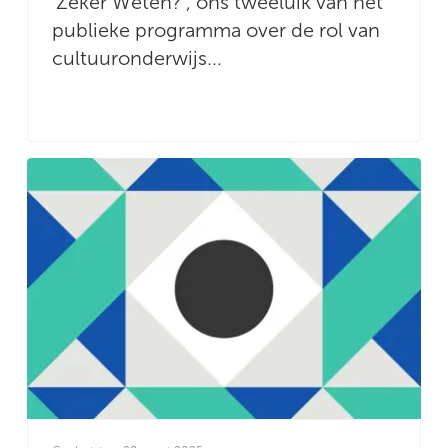
‘Zeker Weten?’, ons tweeluik van het
publieke programma over de rol van
cultuuronderwijs...