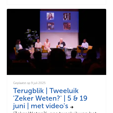
Geplaatst op 9 juli 2025
Terugblik | Tweeluik
'Zeker Weten?' | 5 & 19
juni | met video's