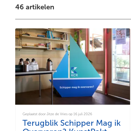
46
artikelen
Geplaatst door Jitze de Vries op 16 juli 2026
Terugblik Schipper Mag ik