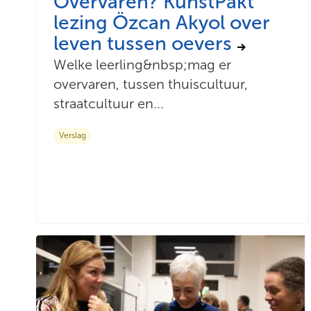
Overvaren? KunstPakt
lezing Özcan Akyol over
leven tussen oevers
Welke leerling&nbsp;mag er
overvaren, tussen thuiscultuur,
straatcultuur en...
Verslag