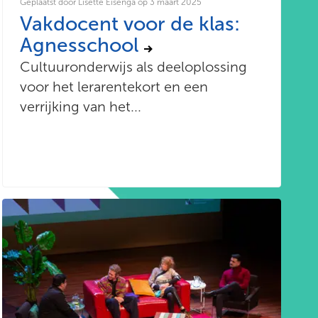
Geplaatst door Lisette Eisenga op 3 maart 2025
Vakdocent voor de klas:
Agnesschool
Cultuuronderwijs als deeloplossing
voor het lerarentekort en een
verrijking van het...