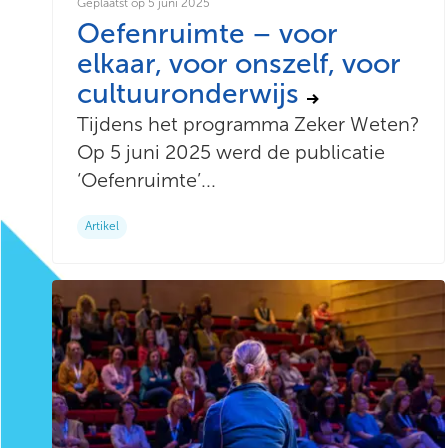
Geplaatst op 5 juni 2025
Oefenruimte – voor
elkaar, voor onszelf, voor
cultuuronderwijs
Tijdens het programma Zeker Weten?
Op 5 juni 2025 werd de publicatie
‘Oefenruimte’...
Artikel