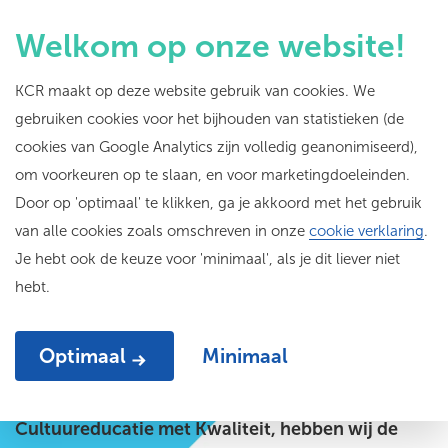
Welkom op onze website!
KCR maakt op deze website gebruik van cookies. We
gebruiken cookies voor het bijhouden van statistieken (de
Impactonderzoek
cookies van Google Analytics zijn volledig geanonimiseerd),
om voorkeuren op te slaan, en voor marketingdoeleinden.
CmK3
Door op 'optimaal' te klikken, ga je akkoord met het gebruik
van alle cookies zoals omschreven in onze
cookie verklaring
.
Je hebt ook de keuze voor 'minimaal', als je dit liever niet
hebt.
13-11-25
Optimaal
Minimaal
Via KunstPakt, onze Rotterdamse aanpak van
Cultuureducatie met Kwaliteit, hebben wij de