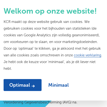
Welkom op onze website!
KCR maakt op deze website gebruik van cookies. We
gebruiken cookies voor het bijhouden van statistieken (de
Privacy statement
cookies van Google Analytics zijn volledig geanonimiseerd),
om voorkeuren op te slaan, en voor marketingdoeleinden.
Door op 'optimaal' te klikken, ga je akkoord met het gebruik
van alle cookies zoals omschreven in onze
cookie verklaring
.
Je hebt ook de keuze voor 'minimaal', als je dit liever niet
hebt.
KCR gaat op zorgvuldige wijze met persoonsgegevens om en
Optimaal
Minimaal
leeft de wet- en regelgeving op het gebied van de
bescherming van persoonsgegevens, zoals de Algemene
Verordening Gegevensbescherming (AVG) na.