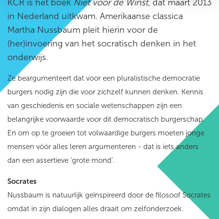
KCR is het boek
Niet voor de Winst
, dat maart 2013
in Nederland uitkwam. Amerikaanse classica
Martha Nussbaum pleit hierin voor de
(her)invoering van het socratisch denken in het
onderwijs.
Ze beargumenteert dat voor een pluralistische democratie
burgers nodig zijn die voor zichzelf kunnen denken. Kennis
van geschiedenis en sociale wetenschappen zijn een
belangrijke voorwaarde voor dit democratisch burgerschap.
En om op te groeien tot volwaardige burgers moeten jonge
mensen vóór alles leren argumenteren - dat is iets anders
dan een assertieve ‘grote mond’.
Socrates
Nussbaum is natuurlijk geïnspireerd door de filosoof Socrates
omdat in zijn dialogen alles draait om zelfonderzoek.