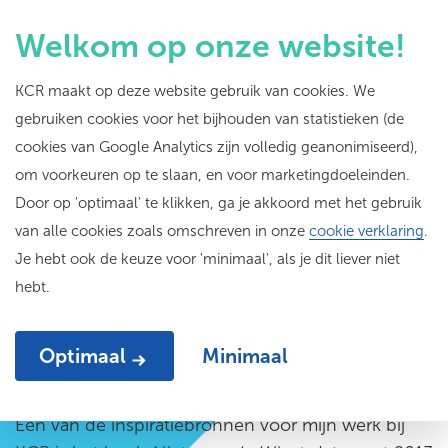
Welkom op onze website!
KCR maakt op deze website gebruik van cookies. We
gebruiken cookies voor het bijhouden van statistieken (de
Een kwestie van
cookies van Google Analytics zijn volledig geanonimiseerd),
om voorkeuren op te slaan, en voor marketingdoeleinden.
bezieling
Door op 'optimaal' te klikken, ga je akkoord met het gebruik
van alle cookies zoals omschreven in onze
cookie verklaring
.
Je hebt ook de keuze voor 'minimaal', als je dit liever niet
hebt.
Door
Liesbeth Levy
23-11-21
Optimaal
Minimaal
Een van de inspiratiebronnen voor mijn werk bij