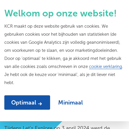
Welkom op onze website!
KCR maakt op deze website gebruik van cookies. We
gebruiken cookies voor het bijhouden van statistieken (de
Schijn je licht!
cookies van Google Analytics zijn volledig geanonimiseerd),
om voorkeuren op te slaan, en voor marketingdoeleinden.
Meerstemmigheid in
Door op 'optimaal' te klikken, ga je akkoord met het gebruik
het cultuuronderwijs
van alle cookies zoals omschreven in onze
cookie verklaring
.
Je hebt ook de keuze voor 'minimaal', als je dit liever niet
hebt.
11-04-24
Optimaal
Minimaal
Tijdens Let's Explore op 3 april 2024 werd de