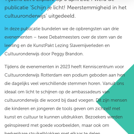
publicatie 'Schijn je licht! Meerstemmigheid in het
cultuuronderwijs' uitgedeeld.
In deze publicatie bundelen we de opbrengsten van drie
evenementen – twee Debatmeesters over de stem van de
leerling en de KunstPakt Lezing Slavernijverleden en
Cultuuronderwijs door Peggy Brandon.
Tijdens de evenementen in 2023 heeft Kenniscentrum voor
Cultuuronderwijs Rotterdam een podium geboden aan hen
die dagelijks veel verschillende stemmen horen.
Vanuit ons
ideaal
om licht te schijnen op de ambassadeurs van
cultuuronderwijs die woord bij daad voegen. Dit zijn mensen
die kinderen en jongeren de tools geven om zichzelf met
kunst en cultuur te kunnen uitdrukken. Bezoekers werden
geïnspireerd met goede voorbeelden, maar ook om
herkenbare struikelblokken met elkaar te delen.