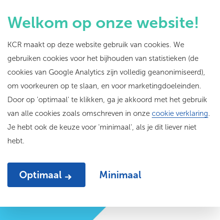
Welkom op onze website!
KCR maakt op deze website gebruik van cookies. We
gebruiken cookies voor het bijhouden van statistieken (de
KCR in gesprek met:
cookies van Google Analytics zijn volledig geanonimiseerd),
om voorkeuren op te slaan, en voor marketingdoeleinden.
educator Milan
Door op 'optimaal' te klikken, ga je akkoord met het gebruik
T'Hooft van het
van alle cookies zoals omschreven in onze
cookie verklaring
.
Je hebt ook de keuze voor 'minimaal', als je dit liever niet
Mariniersmuseum
hebt.
Optimaal
Minimaal
29-03-22