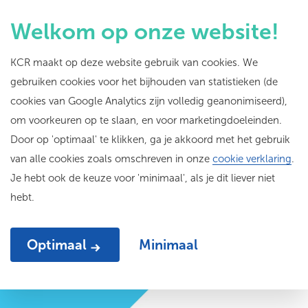
Welkom op onze website!
KCR maakt op deze website gebruik van cookies. We
gebruiken cookies voor het bijhouden van statistieken (de
Let’s Explore: Samen
cookies van Google Analytics zijn volledig geanonimiseerd),
om voorkeuren op te slaan, en voor marketingdoeleinden.
naar
Door op 'optimaal' te klikken, ga je akkoord met het gebruik
toekomstbestendig
van alle cookies zoals omschreven in onze
cookie verklaring
.
Je hebt ook de keuze voor 'minimaal', als je dit liever niet
cultuuronderwijs
hebt.
Optimaal
Minimaal
Door
Marlies van der Neut
11-04-24