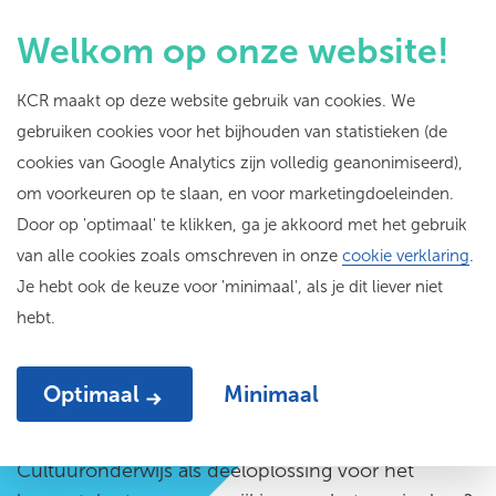
Welkom op onze website!
KCR maakt op deze website gebruik van cookies. We
gebruiken cookies voor het bijhouden van statistieken (de
Vakdocent voor de
cookies van Google Analytics zijn volledig geanonimiseerd),
om voorkeuren op te slaan, en voor marketingdoeleinden.
klas: Agnesschool
Door op 'optimaal' te klikken, ga je akkoord met het gebruik
van alle cookies zoals omschreven in onze
cookie verklaring
.
Je hebt ook de keuze voor 'minimaal', als je dit liever niet
hebt.
Door
Lisette Eisenga
03-03-25
Optimaal
Minimaal
Cultuuronderwijs als deeloplossing voor het