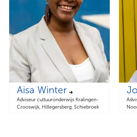
Aisa Winter
Jo
Adviseur cultuuronderwijs Kralingen-
Advi
Crooswijk, Hillegersberg, Schiebroek
Noor