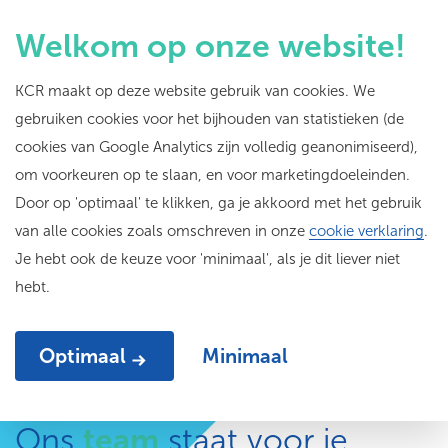
Welkom op onze website!
KCR maakt op deze website gebruik van cookies. We
gebruiken cookies voor het bijhouden van statistieken (de
Neem
contact
met
cookies van Google Analytics zijn volledig geanonimiseerd),
om voorkeuren op te slaan, en voor marketingdoeleinden.
ons op
Door op 'optimaal' te klikken, ga je akkoord met het gebruik
van alle cookies zoals omschreven in onze
cookie verklaring
.
Je hebt ook de keuze voor 'minimaal', als je dit liever niet
Heb je een vraag over onze programma’s,
hebt.
diensten of evenementen? Of wil je meer
weten over het Rotterdamse culturele veld?
We helpen je graag!
Optimaal
Minimaal
Ons
team
staat voor je