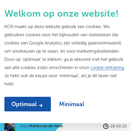
Welkom op onze website!
KCR maakt op deze website gebruik van cookies. We
gebruiken cookies voor het bijhouden van statistieken (de
KunstPakt nodigt uit
cookies van Google Analytics zijn volledig geanonimiseerd),
om voorkeuren op te slaan, en voor marketingdoeleinden.
2023: middag vol
Door op 'optimaal' te klikken, ga je akkoord met het gebruik
waardevolle
van alle cookies zoals omschreven in onze
cookie verklaring
.
Je hebt ook de keuze voor 'minimaal', als je dit liever niet
verbindingen tussen
hebt.
onderwijs en cultuur
Optimaal
Minimaal
Door
Marlies van der Neut
28-03-23