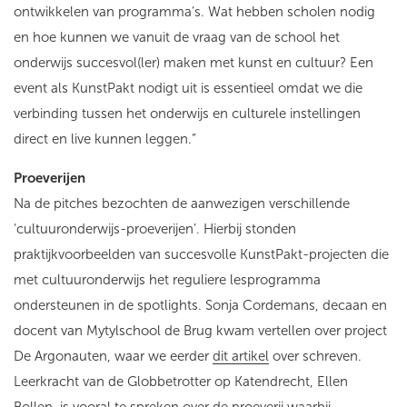
ontwikkelen van programma’s. Wat hebben scholen nodig
en hoe kunnen we vanuit de vraag van de school het
onderwijs succesvol(ler) maken met kunst en cultuur? Een
event als KunstPakt nodigt uit is essentieel omdat we die
verbinding tussen het onderwijs en culturele instellingen
direct en live kunnen leggen.”
Proeverijen
Na de pitches bezochten de aanwezigen verschillende
‘cultuuronderwijs-proeverijen’. Hierbij stonden
praktijkvoorbeelden van succesvolle KunstPakt-projecten die
met cultuuronderwijs het reguliere lesprogramma
ondersteunen in de spotlights. Sonja Cordemans, decaan en
docent van Mytylschool de Brug kwam vertellen over project
De Argonauten, waar we eerder
dit artikel
over schreven.
Leerkracht van de Globbetrotter op Katendrecht, Ellen
Bollen, is vooral te spreken over de proeverij waarbij