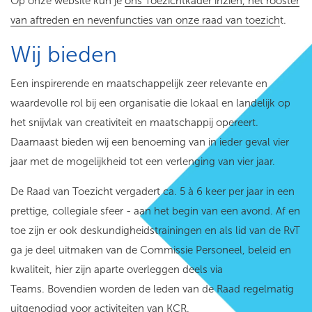
Op onze website kun je
ons Toezichtkader inzien, het rooster
van aftreden en nevenfuncties van onze raad van toezich
t.
Wij bieden
Een inspirerende en maatschappelijk zeer relevante en
waardevolle rol bij een organisatie die lokaal en landelijk op
het snijvlak van creativiteit en maatschappij opereert.
Daarnaast bieden wij een benoeming van in ieder geval vier
jaar met de mogelijkheid tot een verlenging van vier jaar.
De Raad van Toezicht vergadert ca. 5 à 6 keer per jaar in een
prettige, collegiale sfeer - aan het begin van een avond. Af en
toe zijn er ook deskundigheidstrainingen en als lid van de RvT
ga je deel uitmaken van de Commissie Personeel, beleid en
kwaliteit, hier zijn aparte overleggen deels via
Teams. Bovendien worden de leden van de Raad regelmatig
uitgenodigd voor activiteiten van KCR.