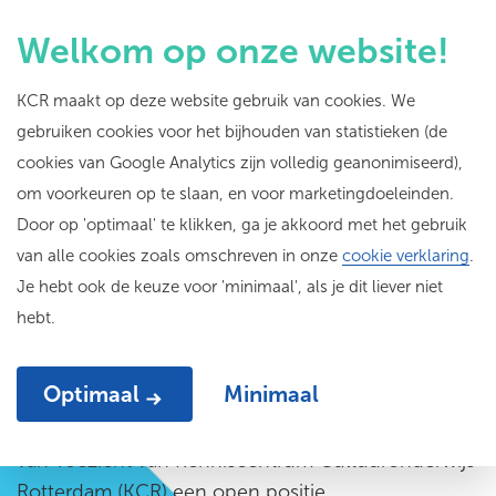
Welkom op onze website!
KCR maakt op deze website gebruik van cookies. We
gebruiken cookies voor het bijhouden van statistieken (de
Vacature Raad van
cookies van Google Analytics zijn volledig geanonimiseerd),
om voorkeuren op te slaan, en voor marketingdoeleinden.
Toezicht
Door op 'optimaal' te klikken, ga je akkoord met het gebruik
van alle cookies zoals omschreven in onze
cookie verklaring
.
Je hebt ook de keuze voor 'minimaal', als je dit liever niet
hebt.
Optimaal
Minimaal
Vanwege het aftreden van een lid heeft de Raad
van Toezicht van Kenniscentrum Cultuuronderwijs
Rotterdam (KCR) een open positie.