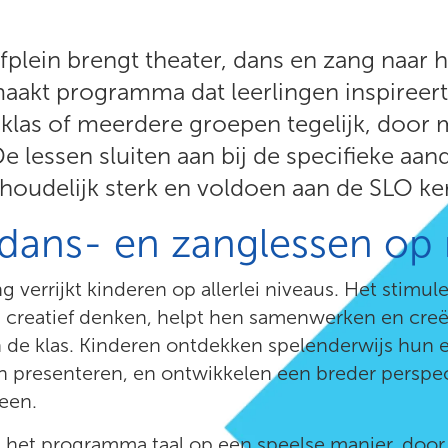
plein brengt theater, dans en zang naar 
akt programma dat leerlingen inspireert 
 klas of meerdere groepen tegelijk, door 
e lessen sluiten aan bij de specifieke aa
inhoudelijk sterk en voldoen aan de SLO k
 dans- en zanglessen op
 verrijkt kinderen op allerlei niveaus. Het stimule
 creatief denken, helpt hen samenwerken en creëe
n de klas. Kinderen ontdekken spelenderwijs hun 
n presenteren, en ontwikkelen een breder perspect
heen.
t het programma taal op een speelse manier, door