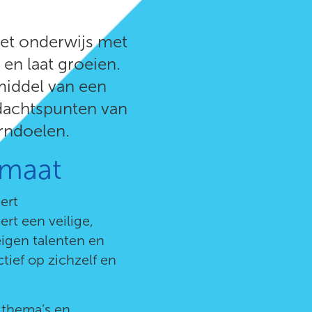
het onderwijs met
en laat groeien.
middel van een
ndachtspunten van
erndoelen.
 maat
ert
rt een veilige,
eigen talenten en
ief op zichzelf en
 thema’s en