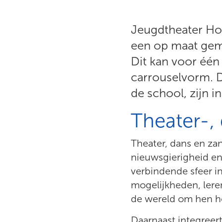
Jeugdtheater Hof
een op maat gema
Dit kan voor één
carrouselvorm. D
de school, zijn 
Theater-,
Theater, dans en zang
nieuwsgierigheid en
verbindende sfeer i
mogelijkheden, lere
de wereld om hen 
Daarnaast integreer