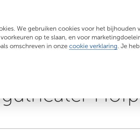
Programma's
Evenementen
Actueel
Wij zijn KCR
kies. We gebruiken cookies voor het bijhouden va
 voorkeuren op te slaan, en voor marketingdoeleind
zoals omschreven in onze
cookie verklaring
. Je heb
m Organiseren
gdtheater Hofp