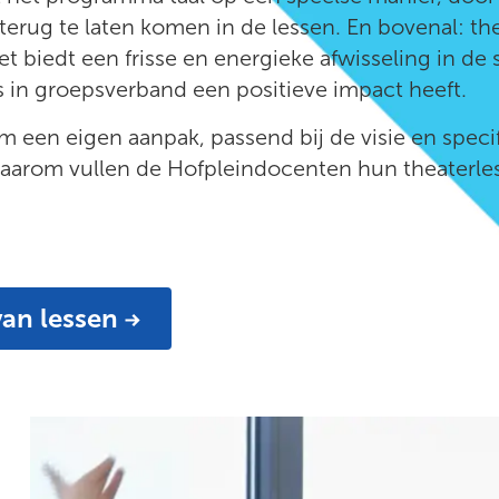
terug te laten komen in de lessen. En bovenal: th
et biedt een frisse en energieke afwisseling in de
s in groepsverband een positieve impact heeft.
m een eigen aanpak, passend bij de visie en speci
arom vullen de Hofpleindocenten hun theaterles
an lessen