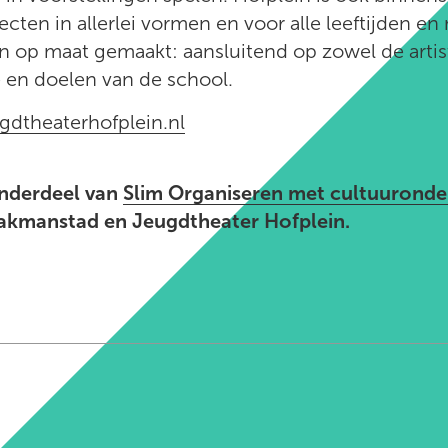
cten in allerlei vormen en voor alle leeftijden en 
op maat gemaakt: aansluitend op zowel de artist
ie en doelen van de school.
gdtheaterhofplein.nl
nderdeel van
Slim Organiseren met cultuuronde
akmanstad en Jeugdtheater Hofplein.