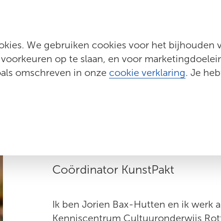
Programma's
Evenementen
Actueel
Wij zijn KCR
kies. We gebruiken cookies voor het bijhouden va
 voorkeuren op te slaan, en voor marketingdoeleind
zoals omschreven in onze
cookie verklaring
. Je heb
Jorien Bax
Coördinator KunstPakt
Ik ben Jorien Bax-Hutten en ik werk a
Kenniscentrum Cultuuronderwijs Rott