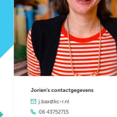
Jorien's contactgegevens
j.bax@kc-r.nl
06 43752715