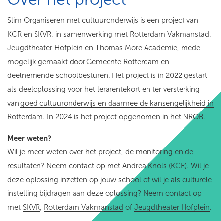
Slim Organiseren met cultuuronderwijs is een project van
KCR en SKVR, in samenwerking met Rotterdam Vakmanstad,
Jeugdtheater Hofplein en Thomas More Academie, mede
mogelijk gemaakt door Gemeente Rotterdam en
deelnemende schoolbesturen. Het project is in 2022 gestart
als deeloplossing voor het lerarentekort en ter versterking
van
goed cultuuronderwijs en daarmee de kansengelijkheid in
Rotterdam
. In 2024 is het project opgenomen in het NROB.
Meer weten?
Wil je meer weten over het project, de monitoring en de
resultaten? Neem contact op met
Andrea Knols
(KCR). Wil je
deze oplossing inzetten op jouw school of wil je als culturele
instelling bijdragen aan deze oplossing? Neem contact op
met
SKVR
,
Rotterdam Vakmanstad
of
Jeugdtheater Hofplein
.