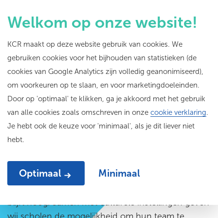
Welkom op onze website!
KCR maakt op deze website gebruik van cookies. We
gebruiken cookies voor het bijhouden van statistieken (de
Slim organiseren
met
cookies van Google Analytics zijn volledig geanonimiseerd),
om voorkeuren op te slaan, en voor marketingdoeleinden.
cultuuronderwijs
Door op 'optimaal' te klikken, ga je akkoord met het gebruik
van alle cookies zoals omschreven in onze
cookie verklaring
.
Je hebt ook de keuze voor 'minimaal', als je dit liever niet
hebt.
Optimaal
Minimaal
Het lerarentekort binnen het primair onderwijs
blijft hoog. Samen met culturele instellingen geven
wij scholen de mogelijkheid om hun team te