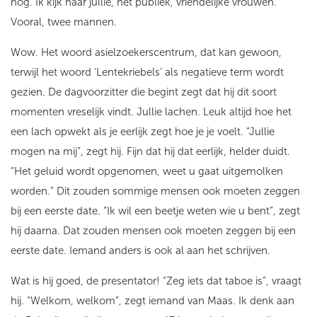
nog. Ik kijk naar jullie, het publiek, vriendelijke vrouwen.
Vooral, twee mannen.
Wow. Het woord asielzoekerscentrum, dat kan gewoon,
terwijl het woord ‘Lentekriebels’ als negatieve term wordt
gezien. De dagvoorzitter die begint zegt dat hij dit soort
momenten vreselijk vindt. Jullie lachen. Leuk altijd hoe het
een lach opwekt als je eerlijk zegt hoe je je voelt. “Jullie
mogen na mij”, zegt hij. Fijn dat hij dat eerlijk, helder duidt.
“Het geluid wordt opgenomen, weet u gaat uitgemolken
worden.” Dit zouden sommige mensen ook moeten zeggen
bij een eerste date. “Ik wil een beetje weten wie u bent”, zegt
hij daarna. Dat zouden mensen ook moeten zeggen bij een
eerste date. Iemand anders is ook al aan het schrijven.
Wat is hij goed, de presentator! “Zeg iets dat taboe is”, vraagt
hij. “Welkom, welkom”, zegt iemand van Maas. Ik denk aan