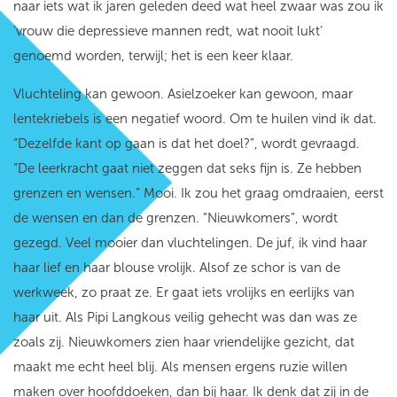
naar iets wat ik jaren geleden deed wat heel zwaar was zou ik
‘vrouw die depressieve mannen redt, wat nooit lukt’
genoemd worden, terwijl; het is een keer klaar.
Vluchteling kan gewoon. Asielzoeker kan gewoon, maar
lentekriebels is een negatief woord. Om te huilen vind ik dat.
“Dezelfde kant op gaan is dat het doel?”, wordt gevraagd.
“De leerkracht gaat niet zeggen dat seks fijn is. Ze hebben
grenzen en wensen.” Mooi. Ik zou het graag omdraaien, eerst
de wensen en dan de grenzen. “Nieuwkomers”, wordt
gezegd. Veel mooier dan vluchtelingen. De juf, ik vind haar
haar lief en haar blouse vrolijk. Alsof ze schor is van de
werkweek, zo praat ze. Er gaat iets vrolijks en eerlijks van
haar uit. Als Pipi Langkous veilig gehecht was dan was ze
zoals zij. Nieuwkomers zien haar vriendelijke gezicht, dat
maakt me echt heel blij. Als mensen ergens ruzie willen
maken over hoofddoeken, dan bij haar. Ik denk dat zij in de