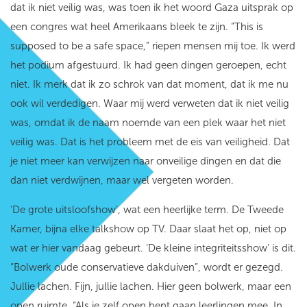
dat ik niet veilig was, was toen ik het woord Gaza uitsprak op
een congres wat heel Amerikaans bleek te zijn.
“
This is
supposed to be a safe space
,” riepen mensen mij toe.
Ik werd
het podium afgestuurd. Ik had geen dingen geroepen, echt
niet. Ik merk dat ik zo schrok van dat moment, dat ik me nu
ook wil verdedigen. Waar mij werd verweten dat ik niet veilig
was, omdat ik de naam noemde van een plek waar het niet
veilig was. Dat is het probleem met de eis van veiligheid. Dat
je niet meer kan verwijzen naar onveilige dingen en dat die
dan niet verdwijnen, maar wel vergeten worden.
‘De grote uitsloofshow’, wat een heerlijke term. De Tweede
Kamer, bijna elke talkshow op TV. Daar slaat het op, niet op
wat er hier vandaag gebeurt. ‘De kleine integriteitsshow’ is dit.
“Bolwerk oude conservatieve dakduiven”, wordt er gezegd.
Jullie lachen. Fijn, jullie lachen. Hier geen bolwerk, maar een
open ruimte. “Als je zelf open bent gaan leerlingen mee. In