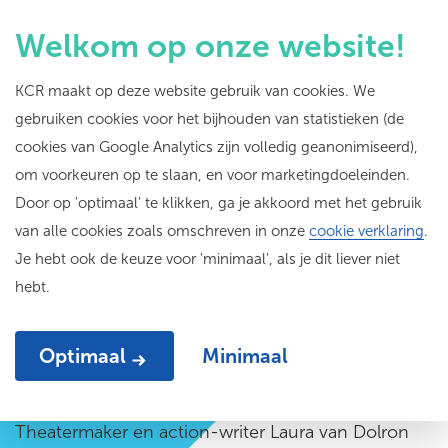
Welkom op onze website!
KCR maakt op deze website gebruik van cookies. We
gebruiken cookies voor het bijhouden van statistieken (de
Publiek gesprek 9
cookies van Google Analytics zijn volledig geanonimiseerd),
om voorkeuren op te slaan, en voor marketingdoeleinden.
oktober: Live column
Door op 'optimaal' te klikken, ga je akkoord met het gebruik
Laura van Dolron
van alle cookies zoals omschreven in onze
cookie verklaring
.
Je hebt ook de keuze voor 'minimaal', als je dit liever niet
hebt.
Optimaal
Minimaal
Theatermaker en action-writer Laura van Dolron