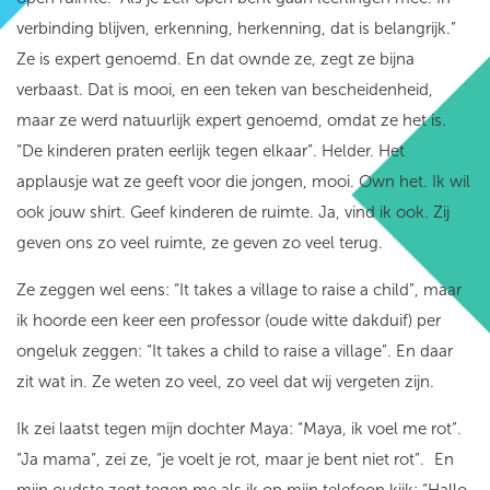
verbinding blijven, erkenning, herkenning, dat is belangrijk.”
Ze is expert genoemd. En dat
ownde
ze, zegt ze bijna
verbaast. Dat is mooi, en een teken van bescheidenheid,
maar ze werd natuurlijk expert genoemd, omdat ze het is.
“De kinderen praten eerlijk tegen elkaar”. Helder. Het
applausje wat ze geeft voor die jongen, mooi.
Own
het. Ik wil
ook jouw shirt. Geef kinderen de ruimte. Ja, vind ik ook. Zij
geven ons zo veel ruimte, ze geven zo veel terug.
Ze zeggen wel eens: “It takes a village to raise a child”, maar
ik hoorde een keer een professor (oude witte dakduif) per
ongeluk zeggen: “It takes a child to raise a village”. En daar
zit wat in. Ze weten zo veel, zo veel dat wij vergeten zijn.
Ik zei laatst tegen mijn dochter Maya: “Maya, ik voel me rot”.
“Ja mama”, zei ze, “je voelt je rot, maar je bent niet rot”.
En