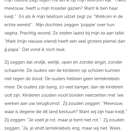
mijn oudste zegt tegen me als ik op mijn telefoon kijk: “Hallo
mevrouw, heeft u mijn moeder gezien? Want ik ben haar
kwijt.”
En als ik mijn telefoon uitzet zegt ze: “Welkom in de
echte wereld”.
Mijn dochters zeggen ‘poppie’ over hun
vagina. Prachtig woord. Ze zeiden laatst bij mijn ex aan tafel:
“Mark (mijn nieuwe vriend) heeft een veel grotere piemel dan
jij papa”. Dat vond ik toch leuk.
Zij zeggen dat vrolijk, eerlijk, open en zonder angst, zonder
schaamte. De ouders van de kinderen op scholen kunnen
niet tegen de dood. De ouders hebben geen lentekriebels
meer. De ouders zijn bang, zo veel banger, dan de kinderen
ooit zijn. Kinderen zouden nooit borden neerzetten met ‘we
werken aan uw terugkomst’. Zij zouden zeggen: “Mevrouw,
waar is degene die dit land bestuurt? Want wij zijn haar kwijt.”
Zij zeggen: “Je voelt je rot, maar je bent niet rot.”
Zij zouden
zeggen: “Ja, je vindt lentekriebels eng, maar wij niet. Wees