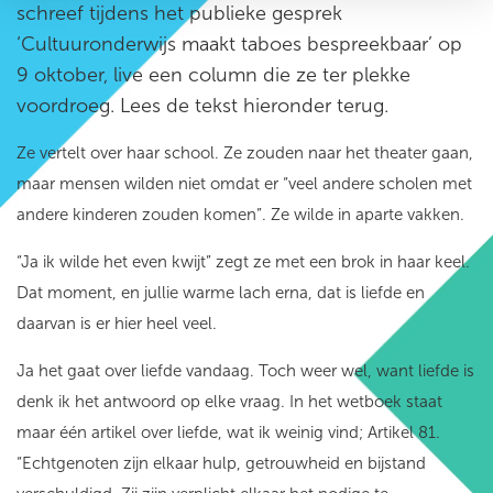
schreef tijdens het publieke gesprek
‘Cultuuronderwijs maakt taboes bespreekbaar’ op
9 oktober, live een column die ze ter plekke
voordroeg. Lees de tekst hieronder terug.
Ze vertelt over haar school. Ze zouden naar het theater gaan,
maar mensen wilden niet omdat er “veel andere scholen met
andere kinderen zouden komen”. Ze wilde in aparte vakken.
“Ja ik wilde het even kwijt” zegt ze met een brok in haar keel.
Dat moment, en jullie warme lach erna, dat is liefde en
daarvan is er hier heel veel.
Ja het gaat over liefde vandaag. Toch weer wel, want liefde is
denk ik het antwoord op elke vraag. In het wetboek staat
maar één artikel over liefde, wat ik weinig vind; Artikel 81.
“Echtgenoten zijn elkaar hulp, getrouwheid en bijstand