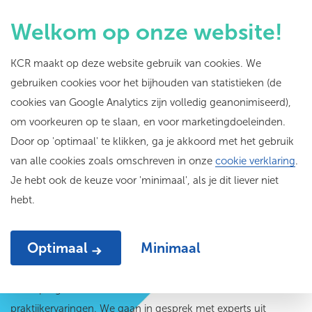
Welkom op onze website!
KCR maakt op deze website gebruik van cookies. We
gebruiken cookies voor het bijhouden van statistieken (de
Publiek gesprek
cookies van Google Analytics zijn volledig geanonimiseerd),
om voorkeuren op te slaan, en voor marketingdoeleinden.
Door op 'optimaal' te klikken, ga je akkoord met het gebruik
van alle cookies zoals omschreven in onze
cookie verklaring
.
Je hebt ook de keuze voor 'minimaal', als je dit liever niet
hebt.
We verkennen actuele kwesties binnen het
Optimaal
Minimaal
cultuuronderwijs.
Onze programma's combineren theoretische inzichten met
praktijkervaringen. We gaan in gesprek met experts uit