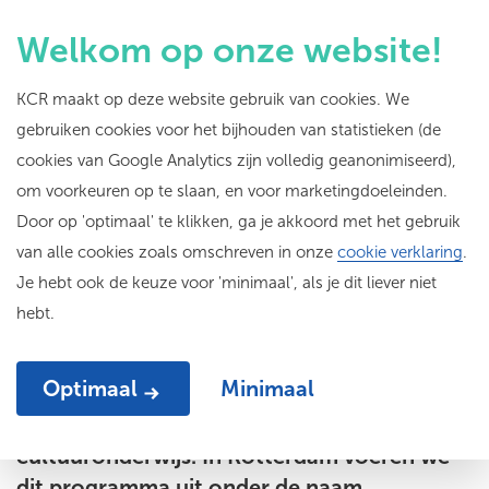
Welkom op onze website!
KCR maakt op deze website gebruik van cookies. We
gebruiken cookies voor het bijhouden van statistieken (de
Ontdek
KunstPakt
cookies van Google Analytics zijn volledig geanonimiseerd),
om voorkeuren op te slaan, en voor marketingdoeleinden.
Door op 'optimaal' te klikken, ga je akkoord met het gebruik
Samen aan de slag met duurzame verankering
van alle cookies zoals omschreven in onze
cookie verklaring
.
van cultuuronderwijs op alle Rotterdamse
Je hebt ook de keuze voor 'minimaal', als je dit liever niet
scholen
hebt.
Optimaal
Minimaal
Cultuureducatie met Kwaliteit (CmK) is het
landelijke stimuleringsprogramma voor
cultuuronderwijs. In Rotterdam voeren we
dit programma uit onder de naam