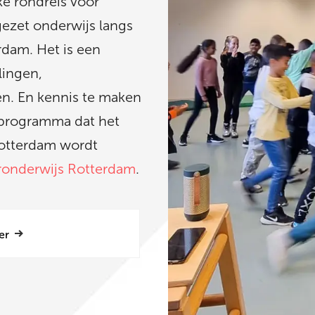
ke rondreis voor
tgezet onderwijs langs
rdam. Het is een
lingen,
n. En kennis te maken
t programma dat het
 Rotterdam wordt
ronderwijs Rotterdam
.
er