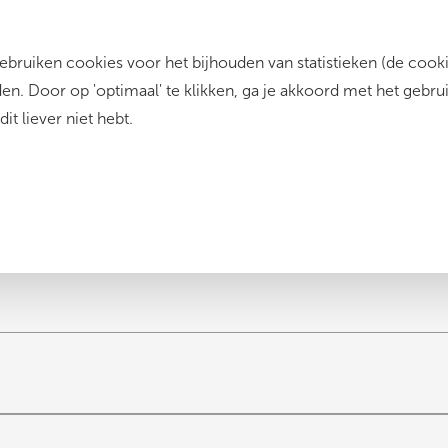
ruiken cookies voor het bijhouden van statistieken (de cookie
Zo werkt het
Dit zijn wij
Contact
n. Door op 'optimaal' te klikken, ga je akkoord met het gebru
dit liever niet hebt.
anmeldformuli