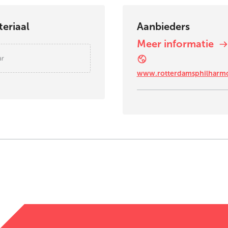
eriaal
Aanbieders
Meer informatie
ar
www.rotterdamsphilharmo