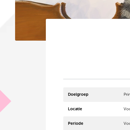
Doelgroep
Pri
Locatie
Voo
Periode
Voo