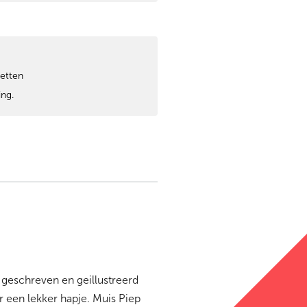
zetten
ing.
d geschreven en geillustreerd
r een lekker hapje. Muis Piep