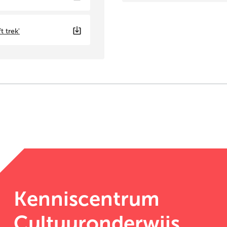
t trek'
Kenniscentrum
Cultuuronderwijs