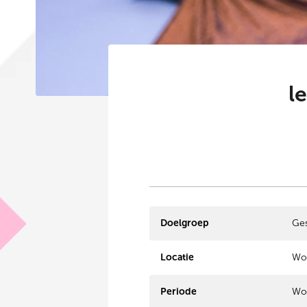
l
Doelgroep
Ges
Locatie
Wor
Periode
Wo