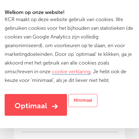
Welkom op onze website!
KCR maakt op deze website gebruik van cookies. We
gebruiken cookies voor het bijhouden van statistieken (de
cookies van Google Analytics zijn volledig
geanonimiseerd), om voorkeuren op te slaan, en voor
marketingdoeleinden. Door op 'optimaal' te klikken, ga je
akkoord met het gebruik van alle cookies zoals
omschreven in onze
cookie verklaring
. Je hebt ook de
keuze voor 'minimaal', als je dit liever niet hebt.
IFFR Stop-motion workshop
Workshop in de klas waarbij leerlingen door
Minimaal
middel van stop-motion zelf aan de slag gaan
Optimaal
om een korte film te maken.