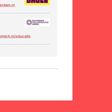
erdam.nl
nisch.nl/educatie