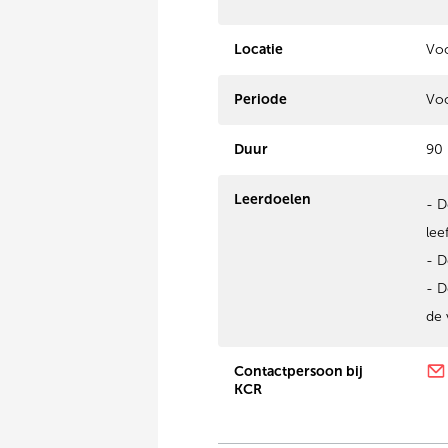
Locatie
Voo
Periode
Voo
Duur
90 
Leerdoelen
- D
lee
- D
- D
de 
Contactpersoon bij
KCR