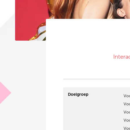
Intera
Doelgroep
Voo
Voo
Voo
Voo
Voo