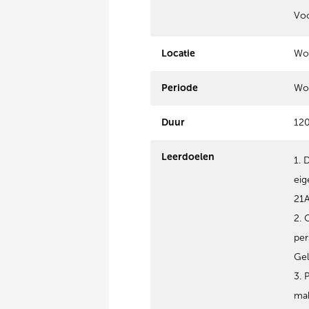
Voo
Locatie
Wor
Periode
Wo
Duur
12
Leerdoelen
1. 
eig
21A
2. 
per
Gel
3. 
mak