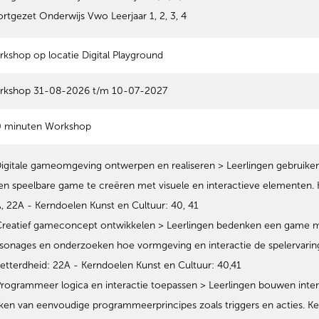
rtgezet Onderwijs Vwo Leerjaar 1, 2, 3, 4
kshop op locatie Digital Playground
rkshop 31-08-2026 t/m 10-07-2027
0 minuten Workshop
Digitale gameomgeving ontwerpen en realiseren > Leerlingen gebruik
en speelbare game te creëren met visuele en interactieve elementen. 
, 22A - Kerndoelen Kunst en Cultuur: 40, 41
Creatief gameconcept ontwikkelen > Leerlingen bedenken een game me
sonages en onderzoeken hoe vormgeving en interactie de spelervaring
etterdheid: 22A - Kerndoelen Kunst en Cultuur: 40,41
Programmeer logica en interactie toepassen > Leerlingen bouwen inter
en van eenvoudige programmeerprincipes zoals triggers en acties. Ker