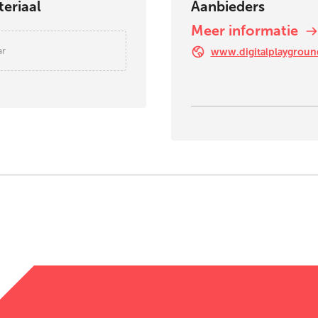
eriaal
Aanbieders
Meer informatie
ar
www.digitalplaygroun