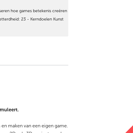
lyseren hoe games betekenis creëren
etterdheid: 23 - Kerndoelen Kunst
imuleert.
n en maken van een eigen game.