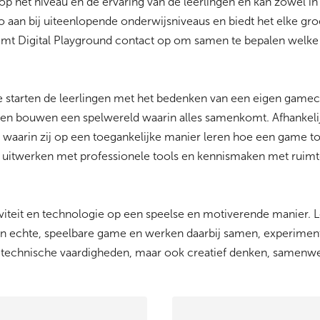
 het niveau en de ervaring van de leerlingen en kan zowel in
o aan bij uiteenlopende onderwijsniveaus en biedt het elke g
eemt Digital Playground contact op om samen te bepalen wel
e starten de leerlingen met het bedenken van een eigen gamec
en bouwen een spelwereld waarin alles samenkomt. Afhankeli
waarin zij op een toegankelijke manier leren hoe een game to
 uitwerken met professionele tools en kennismaken met ruimt
iteit en technologie op een speelse en motiverende manier. 
en echte, speelbare game en werken daarbij samen, experimen
n technische vaardigheden, maar ook creatief denken, samenw