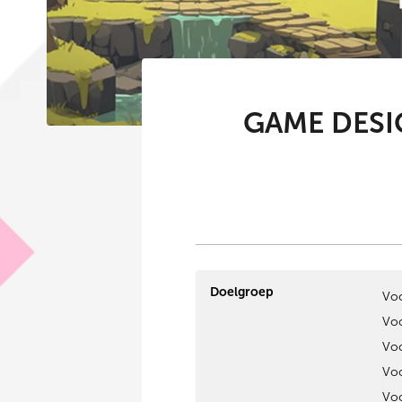
GAME DESIG
Doelgroep
Voo
Voo
Voo
Voo
Voo