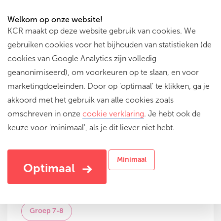
Welkom op onze website!
KCR maakt op deze website gebruik van cookies. We
gebruiken cookies voor het bijhouden van statistieken (de
cookies van Google Analytics zijn volledig
geanonimiseerd), om voorkeuren op te slaan, en voor
marketingdoeleinden. Door op 'optimaal' te klikken, ga je
Onderwijs:
Reset filters
akkoord met het gebruik van alle cookies zoals
omschreven in onze
cookie verklaring
. Je hebt ook de
Primair Onderwijs
keuze voor 'minimaal', als je dit liever niet hebt.
Minimaal
Groep:
Optimaal
Groep 1-2
Groep 3-4
Groep 5-6
Groep 7-8