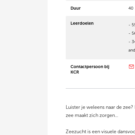
Duur
40 
Leerdoelen
- 5
- 5
- 3
an
Contactpersoon bij
KCR
Luister je weleens naar de zee? 
zee maakt zich zorgen…
Zeezucht is een visuele dansvo