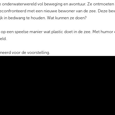
e onderwaterwereld vol beweging en avontuur. Ze ontmoeten v
confronteerd met een nieuwe bewoner van de zee. Deze bewon
lijk in bedwang te houden. Wat kunnen ze doen?
 op een speelse manier wat plastic doet in de zee. Met humor 
keld.
eerd voor de voorstelling.