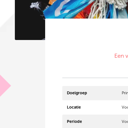
Een v
Doelgroep
Pri
Locatie
Voo
Periode
Voo