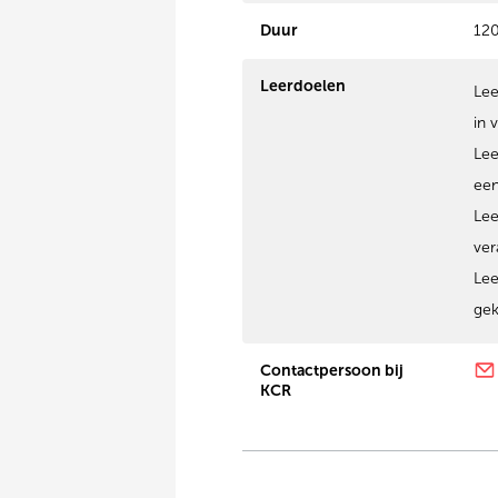
Duur
12
Leerdoelen
Lee
in 
Lee
een
Lee
ver
Lee
ge
Contactpersoon bij
KCR