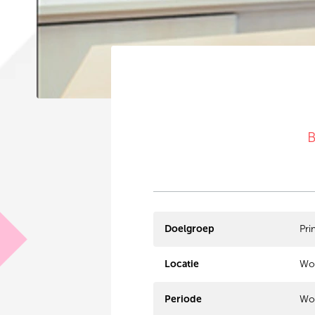
B
Doelgroep
Pri
Locatie
Wor
Periode
Wo