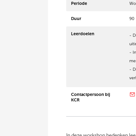
Periode
Wo
Duur
90
Leerdoelen
- D
uit
- I
mee
- D
ver
Contactpersoon bij
KCR
In deze workshop bedenken leer