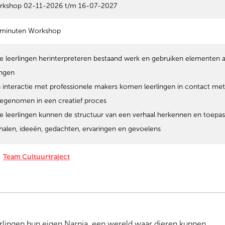
rkshop 02-11-2026 t/m 16-07-2027
 minuten Workshop
e leerlingen herinterpreteren bestaand werk en gebruiken elementen al
ingen
n interactie met professionele makers komen leerlingen in contact me
genomen in een creatief proces
e leerlingen kunnen de structuur van een verhaal herkennen en toepa
halen, ideeën, gedachten, ervaringen en gevoelens
Team Cultuurtraject
lingen hun eigen Narnia, een wereld waar dieren kunnen