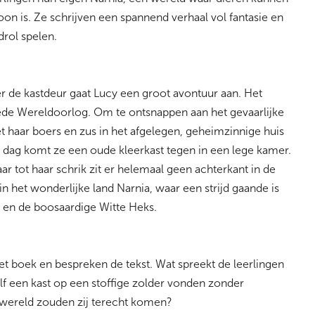
n is. Ze schrijven een spannend verhaal vol fantasie en
drol spelen.
er de kastdeur gaat Lucy een groot avontuur aan. Het
eede Wereldoorlog. Om te ontsnappen aan het gevaarlijke
 haar boers en zus in het afgelegen, geheimzinnige huis
 dag komt ze een oude kleerkast tegen in een lege kamer.
aar tot haar schrik zit er helemaal geen achterkant in de
j in het wonderlijke land Narnia, waar een strijd gaande is
 en de boosaardige Witte Heks.
t boek en bespreken de tekst. Wat spreekt de leerlingen
elf een kast op een stoffige zolder vonden zonder
iewereld zouden zij terecht komen?