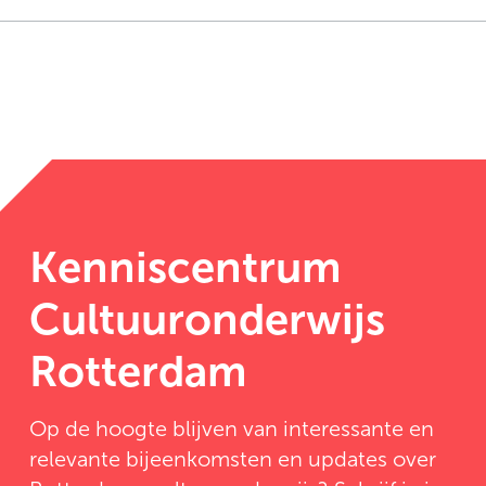
Kenniscentrum
Cultuuronderwijs
Rotterdam
Op de hoogte blijven van interessante en
relevante bijeenkomsten en updates over