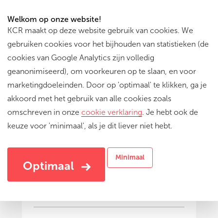
Welkom op onze website!
KCR maakt op deze website gebruik van cookies. We
gebruiken cookies voor het bijhouden van statistieken (de
cookies van Google Analytics zijn volledig
geanonimiseerd), om voorkeuren op te slaan, en voor
marketingdoeleinden. Door op 'optimaal' te klikken, ga je
akkoord met het gebruik van alle cookies zoals
omschreven in onze
cookie verklaring
. Je hebt ook de
keuze voor 'minimaal', als je dit liever niet hebt.
De Boekenboom
Een magisch theateravontuur over vastzitten in
Minimaal
je eigen verhaal, onverwachte ontmoetingen en
Optimaal
het ontdekken wie je eigenlijk wilt zijn!