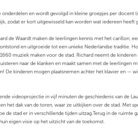
 onderdelen en wordt gevolgd in kleine groepjes per docent (
k, zodat er kort uitgewisseld kan worden wat iedereen heeft 
ard de Waardt maken de leerlingen kennis met het carillon, e
ontstond en uitgroeide tot een unieke Nederlandse traditie. H
 1660 muziek maken voor de stad. Richard neemt de kinderen m
 luisteren naar de klanken en maakt samen met de leerlingen m
zijn! De kinderen mogen plaatsnemen achter het klavier en — w
ende videoprojectie in vijf minuten de geschiedenis van de La
en het dak van de toren, waar ze uitkijken over de stad. Met spec
oe de stad er in verschillende tijden uitzag.Terug in de ruimte g
 hun eigen visie op het uitzicht van de toekomst.