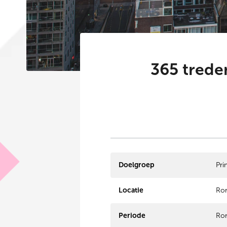
365 treden
Doelgroep
Pri
Locatie
Ron
Periode
Ron