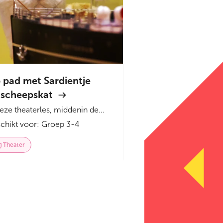
 pad met Sardientje
 scheepskat
deze theaterles, middenin de
toonstelling 'Bestemming
chikt voor: Groep 3-4
enstad', komt de maritieme...
Theater