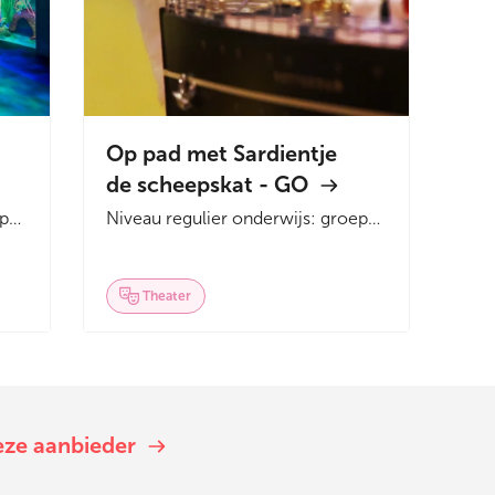
Op pad met Sardientje
de scheepskat - GO
ep
Niveau regulier onderwijs: groep
3-4 &nbsp; In deze theaterles,
middenin de...
Theater
eze aanbieder