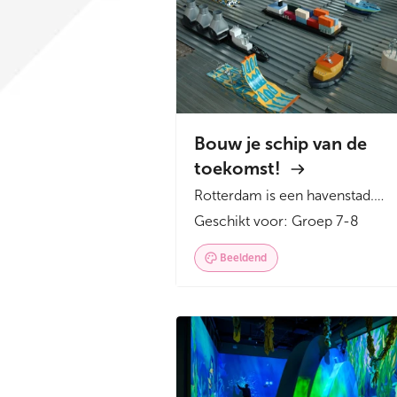
Bouw je schip van de
toekomst!
Rotterdam is een havenstad.
Schepen komen en gaan. In alle
Geschikt voor: Groep 7-8
vormen en maten. Dit
programma...
Beeldend