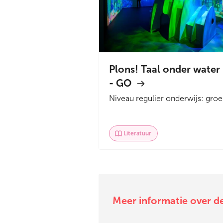
Plons! Taal onder water
- GO
Niveau regulier onderwijs: gro
1-2 &nbsp; We ontvangen de
kinderen in een prachtige...
Literatuur
Meer informatie over d