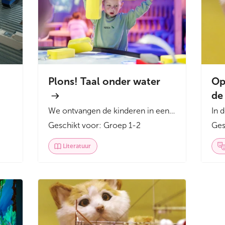
Plons! Taal onder water
Op
de
We ontvangen de kinderen in een
In 
prachtige onderwaterwereld,
ten
Geschikt voor: Groep 1-2
Ges
waarna ze met een wel heel...
Hav
Literatuur