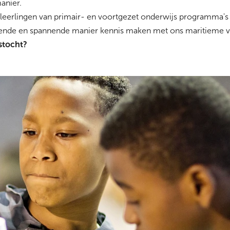
anier.
0 leerlingen van primair- en voortgezet onderwijs programma's 
erende en spannende manier kennis maken met ons maritieme 
stocht?